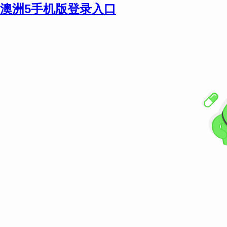
澳洲5手机版登录入口