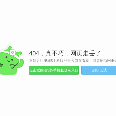
404，真不巧，网页走丢了。
不如返回澳洲5手机版登录入口在看看，或者刷新网页
点击返回澳洲5手机版登录入口
刷新试试