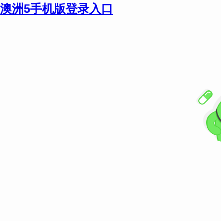
澳洲5手机版登录入口